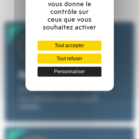
vous donne le
contrôle sur
ceux que vous
souhaitez activer
Tout accepter
Tout refuser
Personnaliser
Restons en contact
Suivez toute l’actualité d'Okaré en
vous abonnant à notre compte
Linkedin