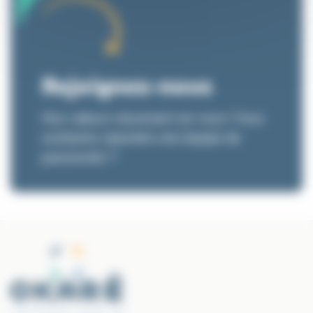
Rejoignez-nous
Nos valeurs résonnent en vous ! Vous
souhaitez rejoindre une équipe de
passionnés ?