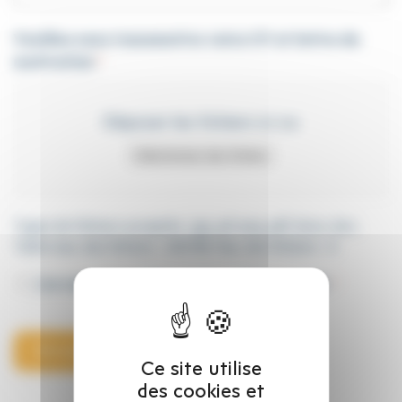
Veuillez nous transmettre votre CV et lettre de
motivation
*
Déposer les fichiers ici ou
Sélectionnez des fichiers
Types de fichiers acceptés : jpg, gif, png, pdf, docx, doc,
Taille max. des fichiers : 128 MB, Max. des fichiers : 3.
RGPD
J’accepte la politique de confidentialité.
*
*
Envoyer ma candidature
Ce site utilise
des cookies et