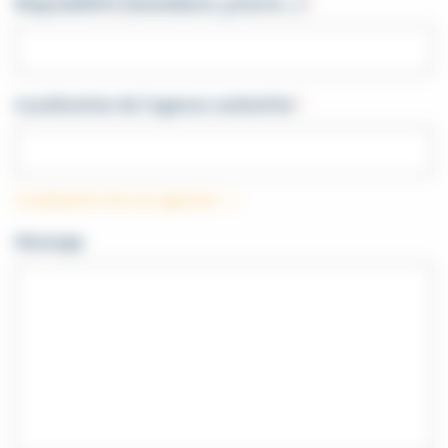
Disponibilité (immédiate, préavis…)
*
Localisation de l'agence souhaitée
*
Localisation de nos agences
Message