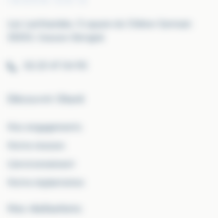
Les Lanthanides, 5 square du Chêne-Germain
35510, Cesson-Sévigné
02 23 47 04 90
Découvrir Okaré
Nos engagements
Notre mission
L'environnement
Notre implantation
Nos réalisations