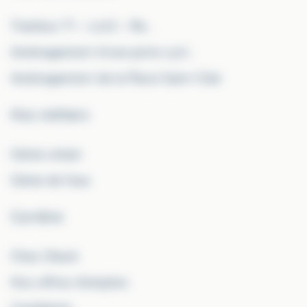
Trambus T1 – Lot2 – Re...
Aménagement d’une piste cycl...
Aménagement de la Place Saint-Clair
Nos métiers
Génie urbain
Génie de l'eau
Carrière
Chez Okaré
Nos offres d'emplois