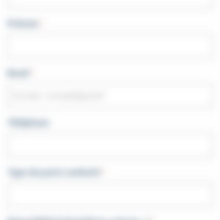
Prénom
*
Email
*
Téléphone
Type de poste souhaité
*